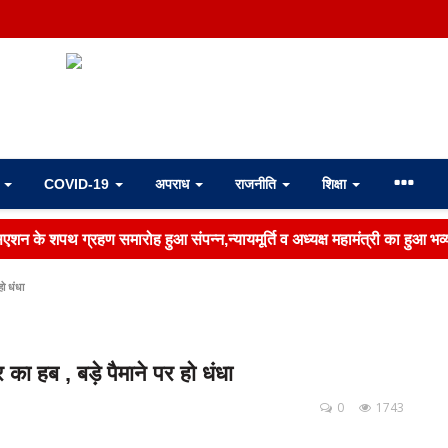
ा
COVID-19
अपराध
राजनीति
शिक्षा
एशन के शपथ ग्रहण समारोह हुआ संपन्न,न्यायमूर्ति व अध्यक्ष महामंत्री का हुआ भव्
हो धंधा
का हब , बड़े पैमाने पर हो धंधा
0
1743