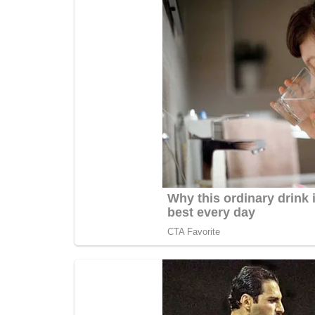
रायबरेली-गांव के ही आधा दर्जन दंबगों ने घर मे
जमकर...
Oct 20, 2025
0
550
rexpress