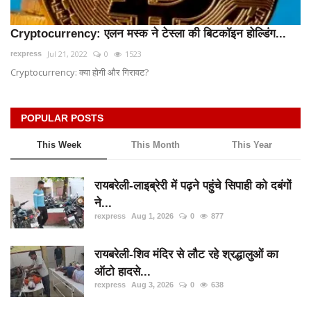
App verify
Cryptocurrency: एलन मस्क ने टेस्ला की बिटकॉइन होल्डिंग...
समस्या
Jul 21, 2022
0
1523
rexpress
Covid-19
Cryptocurrency: क्या होगी और गिरावट?
अपराध
POPULAR POSTS
राजनीति
शिक्षा
This Week
This Month
This Year
स्वास्थ्य
रायबरेली-लाइब्रेरी में पढ़ने पहुंचे सिपाही को दबंगों
साक्षात्कार
ने...
rexpress
Aug 1, 2026
0
877
सामाजिक
खेल
रायबरेली-शिव मंदिर से लौट रहे श्रद्धालुओं का
latest
ऑटो हादसे...
rexpress
Aug 3, 2026
0
638
प्रशासनिक