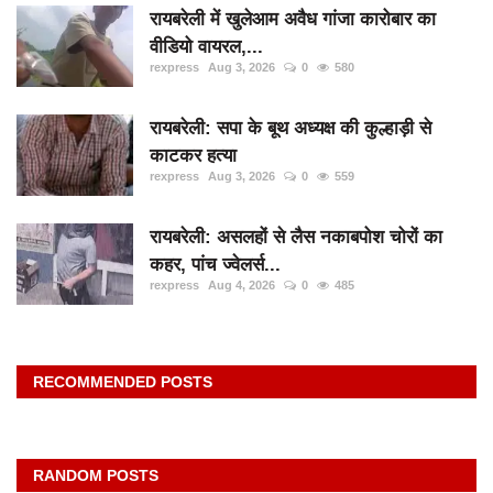
दुर्घटना
रायबरेली में खुलेआम अवैध गांजा कारोबार का
वीडियो वायरल,...
editors-pick
rexpress
Aug 3, 2026
0
580
other
रायबरेली: सपा के बूथ अध्यक्ष की कुल्हाड़ी से
Login
काटकर हत्या
Register
rexpress
Aug 3, 2026
0
559
रायबरेली: असलहों से लैस नकाबपोश चोरों का
कहर, पांच ज्वेलर्स...
rexpress
Aug 4, 2026
0
485
English
RECOMMENDED POSTS
RANDOM POSTS