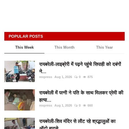
App verify
समस्या
Covid-19
POPULAR POSTS
अपराध
This Week
This Month
This Year
राजनीति
शिक्षा
रायबरेली-लाइब्रेरी में पढ़ने पहुंचे सिपाही को दबंगों
स्वास्थ्य
ने...
rexpress
Aug 1, 2026
0
875
साक्षात्कार
सामाजिक
रायबरेली में पत्नी ने पति के साथ मिलकर प्रेमी की
हत्या...
खेल
rexpress
Aug 1, 2026
0
660
latest
रायबरेली-शिव मंदिर से लौट रहे श्रद्धालुओं का
प्रशासनिक
ऑटो हादसे...