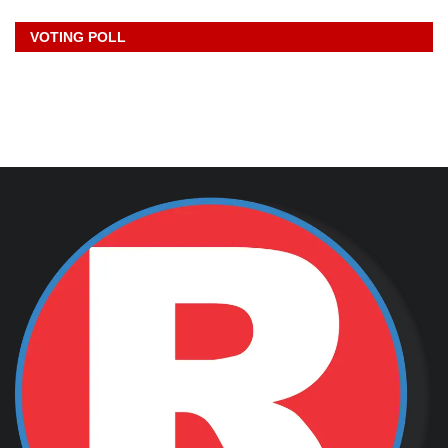
Elon Musk
Cryptocurrency
VOTING POLL