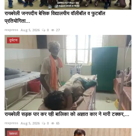
रायबरेली जनपदीय बेसिक विद्यालयीय वॉलीबॉल व फुटबॉल
प्रतियोगिता...
Aug 5, 2026
0
27
rexpress
दुर्घटना
रायबरेली सड़क पार कर रही बालिका को अज्ञात कार ने मारी टक्कर,...
Aug 5, 2026
0
65
rexpress
latest