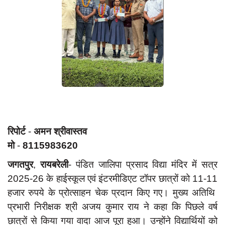
App verify
समस्या
Covid-19
अपराध
राजनीति
शिक्षा
स्वास्थ्य
रिपोर्ट
-
अमन
श्रीवास्तव
साक्षात्कार
मो
-
8115983620
सामाजिक
जगतपुर
,
रायबरेली
- पंडित जालिपा प्रसाद विद्या मंदिर में सत्र
खेल
2025-26 के हाईस्कूल एवं इंटरमीडिएट टॉपर छात्रों को 11-11
हजार रुपये के प्रोत्साहन चेक प्रदान किए गए। मुख्य अतिथि
latest
प्रभारी निरीक्षक श्री अजय कुमार राय ने कहा कि पिछले वर्ष
प्रशासनिक
छात्रों से किया गया वादा आज पूरा हुआ। उन्होंने विद्यार्थियों को