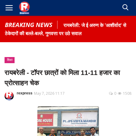
BREAKING NEWS
रायबरेली: जे ई अरुण के 'आशीर्वाद' से
ठेकेदारों की बल्ले-बल्ले, गुणवत्ता पर उठे सवाल
शिक्षा
Home
रायबरेली - टॉपर छात्रों को मिला 11-11 हजार का
Contact
प्रोत्साहन चेक
Gallery
May 7, 2026 11:17
0
1508
rexpress
Terms & Conditions
रोजगार समाचार
About US
Privacy Policy