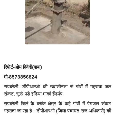
App verify
समस्या
Covid-19
अपराध
राजनीति
शिक्षा
स्वास्थ्य
रिपोर्ट-ओम द्विवेदी(बाबा)
साक्षात्कार
मो-8573856824
सामाजिक
रायबरेली: डीपीआरओ की उदासीनता से गांवों में गहराया जल
खेल
संकट, सूखे पड़े इंडिया मार्का हैंडपंप
latest
रायबरेली जिले के ब्लॉक क्षेत्र के कई गांवों में पेयजल संकट
प्रशासनिक
गहराता जा रहा है। डीपीआरओ (जिला पंचायत राज अधिकारी) की