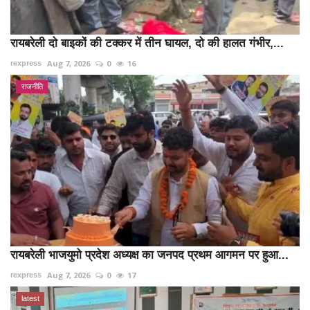
रायबरेली दो बाइकों की टक्कर में तीन घायल, दो की हालत गंभीर,...
Aug 7, 2026
0
16
rexpress
राजनीति
रायबरेली भाजयुमो प्रदेश अध्यक्ष का जनपद प्रथम आगमन पर हुआ...
Aug 7, 2026
0
17
rexpress
latest