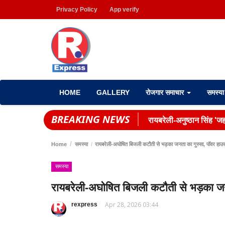
Privacy Policy
App verify
HOME
GALLERY
रोजगार समाचार
समस्य
BREAKING NEWS
रायबरेली-अनुष्ठान सिंह 'जहा
Home
समस्या
रायबरेली-अघोषित बिजली कटौती से भड़का जनता का गुस्सा, पॉवर हाउस
समस्या
रायबरेली-अघोषित बिजली कटौती से भड़का जन
Apr 28, 2026 03:44
rexpress