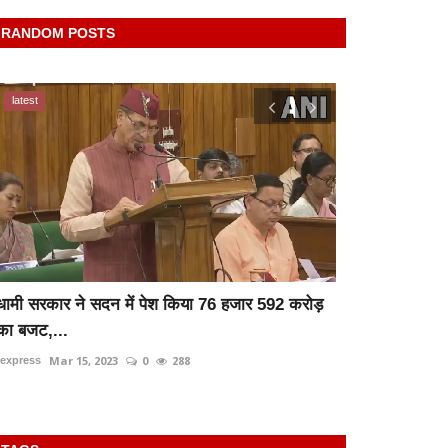
RANDOM POSTS
latest
दन में पेश किया 76 हजार 592 करोड़
Raibareli-ट्रेन से कटकर युव
May 24, 2024
0
333
rexpress
023
0
288