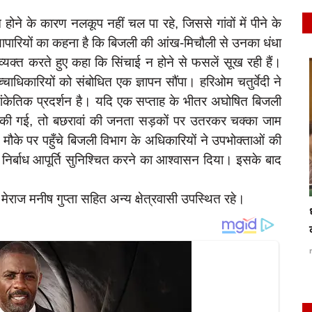
 होने के कारण नलकूप नहीं चल पा रहे, जिससे गांवों में पीने के
व्यापारियों का कहना है कि बिजली की आंख-मिचौली से उनका धंधा
व्यक्त करते हुए कहा कि सिंचाई न होने से फसलें सूख रही हैं।
atest
latest
च्चाधिकारियों को संबोधित एक ज्ञापन सौंपा। हरिओम चतुर्वेदी ने
ांकेतिक प्रदर्शन है। यदि एक सप्ताह के भीतर अघोषित बिजली
ीं की गई, तो बछरावां की जनता सड़कों पर उतरकर चक्का जाम
के पर पहुँचे बिजली विभाग के अधिकारियों ने उपभोक्ताओं की
िर्बाध आपूर्ति सुनिश्चित करने का आश्वासन दिया। इसके बाद
मेराज मनीष गुप्ता सहित अन्य क्षेत्रवासी उपस्थित रहे।
बरेली-कमेटी करेगी अजंता हॉस्पिटल के खिलाफ जांच,
धामी सरकार ने स
ी...
का बजट,...
Jun 28, 2025
0
164
press
Mar 15, 2
rexpress