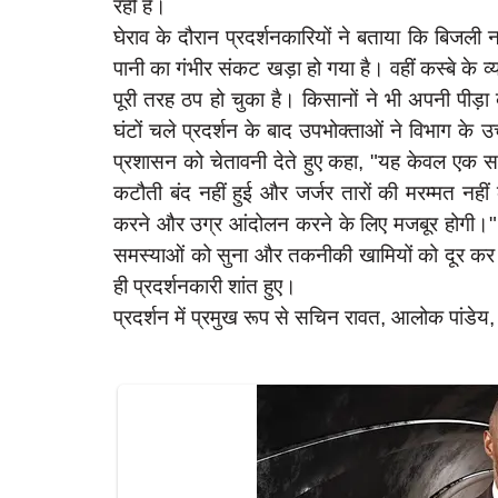
रही है।
घेराव के दौरान प्रदर्शनकारियों ने बताया कि बिजली न
पानी का गंभीर संकट खड़ा हो गया है। वहीं कस्बे के 
पूरी तरह ठप हो चुका है। किसानों ने भी अपनी पीड़ा 
latest
l
घंटों चले प्रदर्शन के बाद उपभोक्ताओं ने विभाग के उ
प्रशासन को चेतावनी देते हुए कहा, "यह केवल एक स
कटौती बंद नहीं हुई और जर्जर तारों की मरम्मत नह
करने और उग्र आंदोलन करने के लिए मजबूर होगी।" मौ
समस्याओं को सुना और तकनीकी खामियों को दूर कर न
ही प्रदर्शनकारी शांत हुए।
प्रदर्शन में प्रमुख रूप से सचिन रावत, आलोक पांडेय, 
राय
ीएम
रायबरेली-अज्ञात वाहन की टक्कर से दोपहिया
होग
मोटरसाइकिल चालक...
rex
Dec 9, 2024
0
110
rexpress