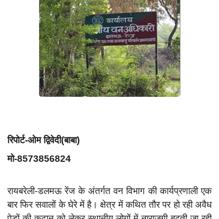
App verify
समस्या
Covid-19
अपराध
राजनीति
शिक्षा
स्वास्थ्य
साक्षात्कार
रिपोर्ट-ओम द्विवेदी(बाबा)
सामाजिक
मो-8573856824
खेल
latest
रायबरेली-डलमऊ रेंज के अंतर्गत वन विभाग की कार्यप्रणाली एक
बार फिर सवालों के घेरे में है। क्षेत्र में कथित तौर पर हो रही अवैध
प्रशासनिक
पेड़ों की कटान को लेकर स्थानीय लोगों में नाराजगी बढ़ती जा रही