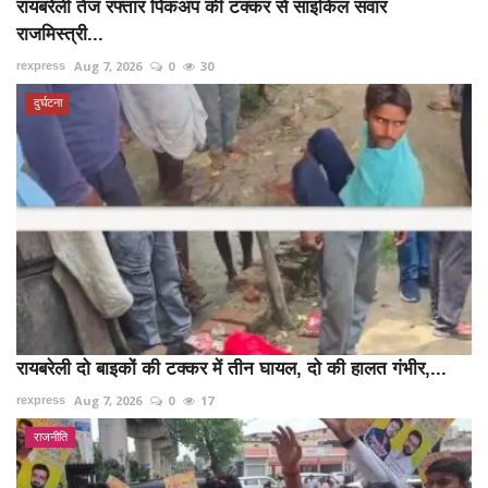
रायबरेली तेज रफ्तार पिकअप की टक्कर से साइकिल सवार
राजमिस्त्री...
Aug 7, 2026
0
30
rexpress
दुर्घटना
रायबरेली दो बाइकों की टक्कर में तीन घायल, दो की हालत गंभीर,...
Aug 7, 2026
0
17
rexpress
राजनीति