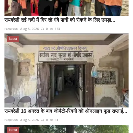
रायबरेली सई नदी में गिर रहे गंदे पानी को रोकने के लिए उमड़ा...
Aug 5, 2026
0
183
rexpress
latest
रायबरेली 16 अगस्त के बाद जोमैटो-स्विगी को ऑनलाइन फूड सप्लाई...
Aug 5, 2026
0
51
rexpress
latest