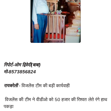
App verify
समस्या
Covid-19
अपराध
राजनीति
शिक्षा
स्वास्थ्य
रिपोर्ट-ओम द्विवेदी(बाबा)
साक्षात्कार
मो-8573856824
सामाजिक
रायबरेली
- विजलेंस टीम की बड़ी कार्यवाही
खेल
latest
विजलेंस की टीम ने वीडीओ को 50 हजार की रिश्वत लेते रंगे हाथ
प्रशासनिक
पकड़ा