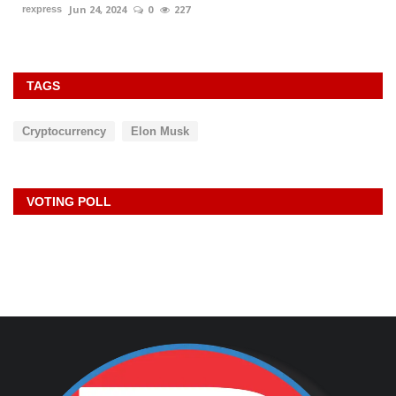
Jun 24, 2024
0
227
rexpress
TAGS
Cryptocurrency
Elon Musk
VOTING POLL