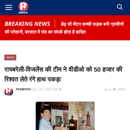
BREAKING NEWS
डेढ़ सौ मीटर कच्ची सड़क बनी ग्रामीणों
की परेशानी, बरसात में गांव का संपर्क होता है बाधित
latest
Home
रायबरेली-विजलेंस की टीम ने वीडीओ को 50 हजार की
Contact
रिश्वत लेते रंगे हाथ पकड़ा
Gallery
Jun 20, 2025 03:45
0
3890
rexpress
Terms & Conditions
रोजगार समाचार
About US
Privacy Policy