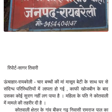
App verify
समस्या
Covid-19
अपराध
राजनीति
शिक्षा
स्वास्थ्य
रिपोर्ट-सागर तिवारी
साक्षात्कार
सामाजिक
ऊंचाहार-रायबरेली - चार बच्चों की मां मासूम बेटी के साथ घर से
खेल
संदिग्ध परिस्थितियों में लापता हो गई , काफी खोजबीन के बाद
उसका कोई सुराग नहीं लग पाया है । महिला के पति ने कोतवाली
latest
में मामले की तहरीर दी है ।
प्रशासनिक
कोतवाली क्षेत्र के गांव बीकर गढ़ निवासी रामराज पाल का