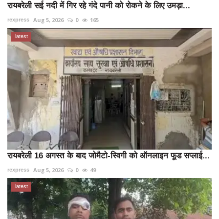
रायबरेली सई नदी में गिर रहे गंदे पानी को रोकने के लिए उमड़ा...
Aug 5, 2026
0
165
rexpress
latest
रायबरेली 16 अगस्त के बाद जोमैटो-स्विगी को ऑनलाइन फूड सप्लाई...
Aug 5, 2026
0
49
rexpress
latest