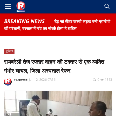
BREAKING NEWS
डेढ़ सौ मीटर कच्ची सड़क बनी ग्रामीणों
की परेशानी, बरसात में गांव का संपर्क होता है बाधित
दुर्घटना
Home
रायबरेली तेज रफ्तार वाहन की टक्कर से एक व्यक्ति
Contact
गंभीर घायल, जिला अस्पताल रेफर
Gallery
Jun 12, 2026 07:56
0
1363
rexpress
Terms & Conditions
रोजगार समाचार
About US
Privacy Policy