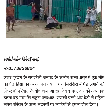
App verify
समस्या
Covid-19
अपराध
राजनीति
शिक्षा
स्वास्थ्य
रिपोर्ट-ओम द्विवेदी(बाबा)
साक्षात्कार
मो-8573856824
सामाजिक
उत्तर प्रदेश के रायबरेली जनपद के सलोन थाना क्षेत्र में एक नीम
का पेड़ हिंसा का कारण बन गया। गांव सिरसिरा में पेड़ लगाने को
खेल
लेकर दो परिवारों के बीच चला आ रहा विवाद मंगलवार को अचानक
latest
इतना बढ़ गया कि स्कूल प्रबंधक, उसकी पत्नी और बेटी ने महिला
प्रशासनिक
समेत परिवार के अन्य सदस्यों पर लाठियों से हमला बोल दिया।