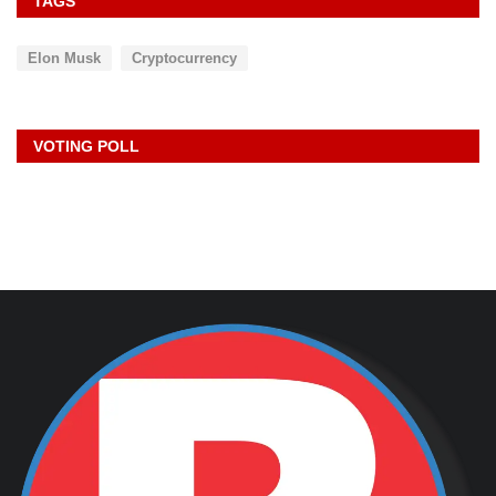
TAGS
Elon Musk
Cryptocurrency
VOTING POLL