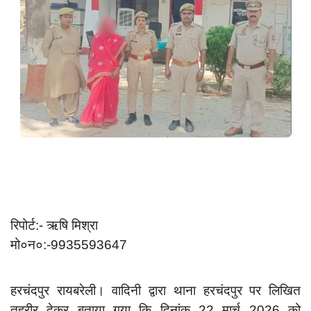
App verify
समस्या
Covid-19
अपराध
राजनीति
शिक्षा
स्वास्थ्य
साक्षात्कार
सामाजिक
रिपोर्ट:- ऋषि मिश्रा
मो०न०:-9935593647
खेल
latest
हरचंदपुर रायबरेली। वादिनी द्वारा थाना हरचंदपुर पर लिखित
प्रशासनिक
तहरीर देकर बताया गया कि दिनांक 22 मार्च 2026 को