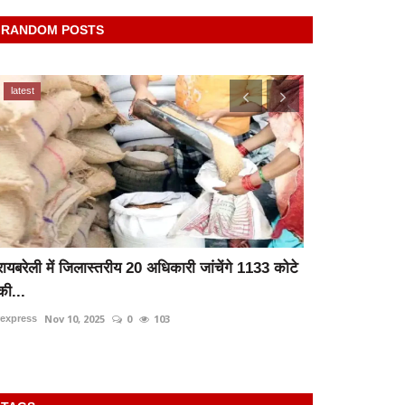
RANDOM POSTS
latest
दुर्घटना
रायबरेली में जिलास्तरीय 20 अधिकारी जांचेंगे 1133 कोटे
रायबरेली- अनि
की...
की हालत...
Nov 10, 2025
0
103
rexpress
Dec 22,
rexpress