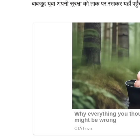
बावजूद युवा अपनी सुरक्षा को ताक पर रखकर यहाँ पहुँच
latest
ाहिता को मारपीट कर घर से
रायबरेली-गोकना घाट पर हर्षोल्लास से मना मां 
जन्मोत्सव
7
Apr 27, 2023
0
200
rexpress