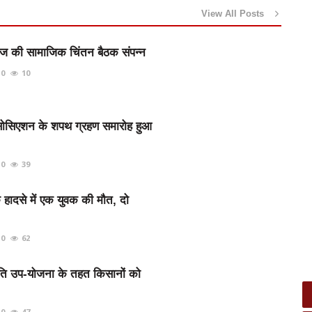
View All Posts
माज की सामाजिक चिंतन बैठक संपन्न
0
10
 एसोसिएशन के शपथ ग्रहण समारोह हुआ
0
39
 हादसे में एक युवक की मौत, दो
0
62
ाति उप-योजना के तहत किसानों को
0
47