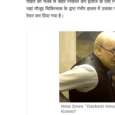
रोहित को मलबे से बाहर निकाल कर इलाज के लिए निजी
जहां मौजूद चिकित्सक के द्वारा गंभीर हालत में उस
रेफर कर दिया गया है।
latest
नी संघर्ष,दबंगों ने एक...
रायबरेली- दबंगो का कहेर घर में घुसकर की मा
मुकदमा...
6
Jun 24, 2023
0
375
rexpress