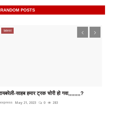
RANDOM POSTS
latest
latest
रायबरेली-साहब हमार ट्रक चोरी हो गवा,,,,,,,,?
Raibareli-P
आतंक
May 21, 2023
0
283
rexpress
Feb 5, 
rexpress