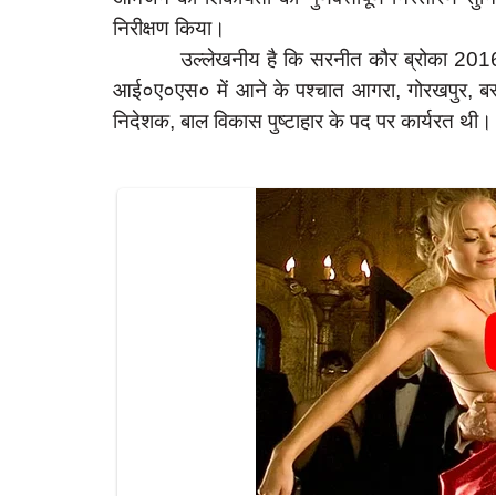
निरीक्षण किया।
उल्लेखनीय है कि सरनीत कौर ब्रोका 2016 बैच
आई०ए०एस० में आने के पश्चात आगरा, गोरखपुर, बस्ती,
latest
निदेशक, बाल विकास पुष्टाहार के पद पर कार्यरत थी।
भाजपा नेता नरेश अग्रवाल ने अल्पसंख्यकों स
ं घुसकर की मारपीट,
को...
Apr 23, 2023
0
55
rexpress
5