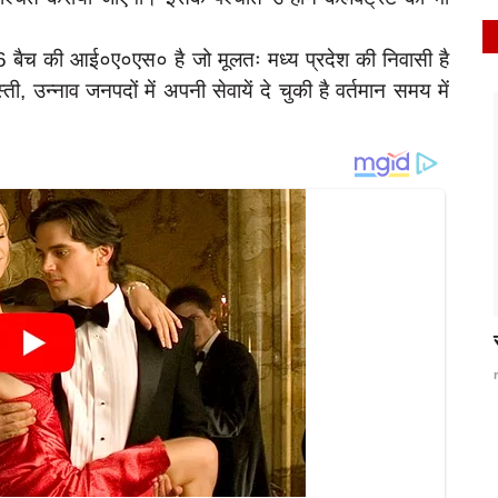
 की आई०ए०एस० है जो मूलतः मध्य प्रदेश की निवासी है
 उन्नाव जनपदों में अपनी सेवायें दे चुकी है वर्तमान समय में
latest
े कहा- BJP
Raibareli-बिरला ने किया जिला क्षयरोग केंद्र पर आम
जनमानस...
Jun 24, 2024
0
227
rexpress