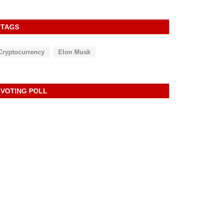
TAGS
Cryptocurrency
Elon Musk
VOTING POLL