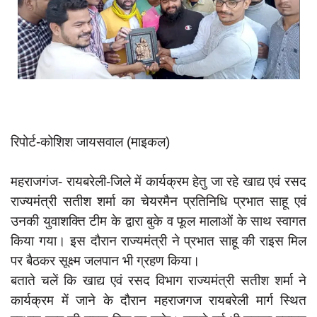
App verify
समस्या
Covid-19
अपराध
राजनीति
रिपोर्ट-कोशिश जायसवाल (माइकल)
शिक्षा
स्वास्थ्य
महराजगंज- रायबरेली-जिले में कार्यक्रम हेतु जा रहे खाद्य एवं रसद
साक्षात्कार
राज्यमंत्री सतीश शर्मा का चेयरमैन प्रतिनिधि प्रभात साहू एवं
उनकी युवाशक्ति टीम के द्वारा बुके व फूल मालाओं के साथ स्वागत
सामाजिक
किया गया। इस दौरान राज्यमंत्री ने प्रभात साहू की राइस मिल
खेल
पर बैठकर सूक्ष्म जलपान भी ग्रहण किया।
latest
बताते चलें कि खाद्य एवं रसद विभाग राज्यमंत्री सतीश शर्मा ने
कार्यक्रम में जाने के दौरान महराजगज रायबरेली मार्ग स्थित
प्रशासनिक