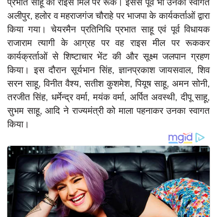
प्रभात साहू की राइस मिल पर रूके। इससे पूर्व भी उनका स्वागत
दुर्घटना
अलीपुर, हलोर व महराजगंज चौराहे पर भाजपा के कार्यकर्ताओं द्वारा
editors-pick
किया गया। चेयरमैन प्रतिनिधि प्रभात साहू एवं पूर्व विधायक
other
राजाराम त्यागी के आग्रह पर वह राइस मील पर रूककर
कार्यक्रर्ताओं से शिष्टाचार भेंट की और सूक्ष्म जलपान ग्रहण
Login
किया। इस दौरान सूर्यभान सिंह, ज्ञानप्रकाश जायसवाल, शिव
Register
सरन साहू, विनीत वैश्य, सतीश कुशमेश, पियूष साहू, अमन सोनी,
तरजीत सिंह, धर्मेन्द्र वर्मा, मयंक वर्मा, अर्पित अवस्थी, दीपू साहू,
सुभम साहू, आदि ने राज्यमंत्री को माला पहनाकर उनका स्वागत
किया।
English