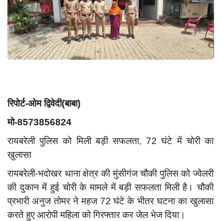
App verify
समस्या
Covid-19
अपराध
राजनीति
शिक्षा
रिपोर्ट-ओम द्विवेदी(बाबा)
स्वास्थ्य
मो-8573856824
साक्षात्कार
रायबरेली पुलिस को मिली बड़ी सफलता, 72 घंटे में चोरी का
खुलासा
सामाजिक
रायबरेली-भदोखर थाना क्षेत्र की मुंसीगंज चौकी पुलिस को ज्वेलरी
खेल
की दुकान में हुई चोरी के मामले में बड़ी सफलता मिली है। चौकी
latest
प्रभारी अनुज तोमर ने महज 72 घंटे के भीतर घटना का खुलासा
प्रशासनिक
करते हुए आरोपी महिला को गिरफ्तार कर जेल भेज दिया।