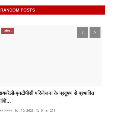
RANDOM POSTS
latest
latest
रायबरेली-एनटीपीसी परियोजना के प्रदूषण से प्रभावित
पिता को लीवर द
गांवों...
ने...
Jul 10, 2023
0
218
Dec 25,
rexpress
rexpress