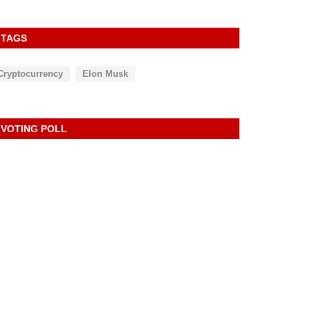
TAGS
Cryptocurrency
Elon Musk
VOTING POLL