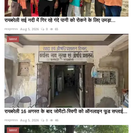
रायबरेली सई नदी में गिर रहे गंदे पानी को रोकने के लिए उमड़ा...
Aug 5, 2026
0
65
rexpress
latest
रायबरेली 16 अगस्त के बाद जोमैटो-स्विगी को ऑनलाइन फूड सप्लाई...
Aug 5, 2026
0
46
rexpress
latest