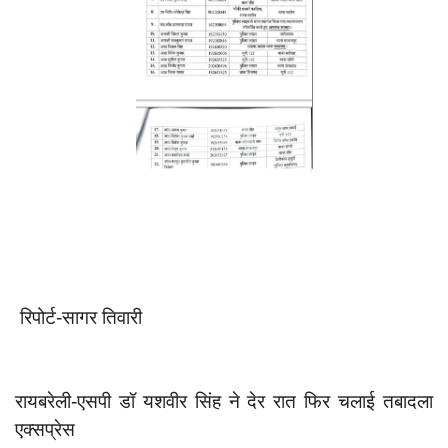
App verify
समस्या
Covid-19
अपराध
राजनीति
शिक्षा
स्वास्थ्य
साक्षात्कार
सामाजिक
रिपोर्ट-सागर तिवारी
खेल
latest
रायबरेली-एसपी डॉ यशवीर सिंह ने देर रात फिर चलाई तबादला
प्रशासनिक
एक्सप्रेस