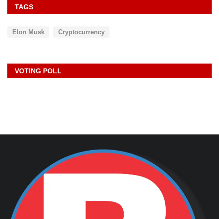
TAGS
Elon Musk
Cryptocurrency
VOTING POLL