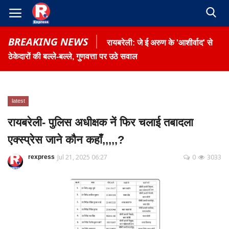
BREAKING NEWS
रायबरेली: जे ई अरुण के 'आशीर्वाद' से
ठेकेदारों की बल्ले-बल्ले, गुणवत्ता पर उठे सवाल
latest
Home
रायबरेली- पुलिस अधीक्षक नें फिर चलाई तबादला
Contact
एक्स्प्रेस जाने कौन कहाँ,,,,,?
Gallery
Jul 21, 2025 06:27
0
3033
rexpress
Terms & Conditions
रोजगार समाचार
About US
Privacy Policy