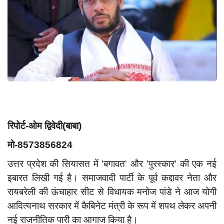
App verify
समस्या
Covid-19
अपराध
राजनीति
शिक्षा
स्वास्थ्य
रिपोर्ट-ओम द्विवेदी(बाबा)
साक्षात्कार
मो-8573856824
सामाजिक
उत्तर प्रदेश की सियासत में 'बगावत' और 'पुरस्कार' की एक नई
खेल
इबारत लिखी गई है। समाजवादी पार्टी के पूर्व कद्दावर नेता और
रायबरेली की ऊंचाहार सीट से विधायक मनोज पांडे ने आज योगी
latest
आदित्यनाथ सरकार में कैबिनेट मंत्री के रूप में शपथ लेकर अपनी
प्रशासनिक
नई राजनीतिक पारी का आगाज किया है।